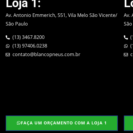
Loja 1:
L
Av. Antonio Emmerich, 551, Vila Melo São Vicente/
Av. 
São Paulo
São
(13) 3467.8200
(
(13) 97406.0238
(
contato@blancopneus.com.br
c
FAÇA UM ORÇAMENTO COM A LOJA 1