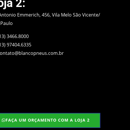
oja 2:
Antonio Emmerich, 456, Vila Melo São Vicente/
 Paulo
13) 3466.8000
13) 97404.6335
ontato@blancopneus.com.br
FAÇA UM ORÇAMENTO COM A LOJA 2