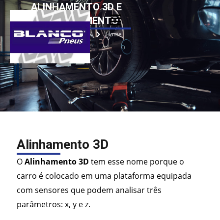
Ir
ALINHAMENTO 3D E
para
BALANCEAMENTO
o
Home
conteúdo
Alinhamento 3D
O
Alinhamento 3D
tem esse nome porque o
carro é colocado em uma plataforma equipada
com sensores que podem analisar três
parâmetros: x, y e z.