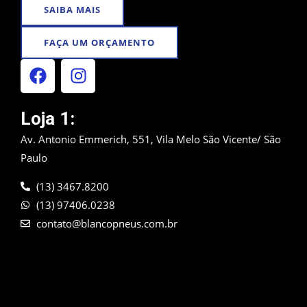
SAIBA MAIS
FAÇA UM ORÇAMENTO
F
I
a
n
c
s
e
t
Loja 1:
b
a
Av. Antonio Emmerich, 551, Vila Melo São Vicente/ São
o
g
Paulo
o
r
k
a
(13) 3467.8200
m
(13) 97406.0238
contato@blancopneus.com.br